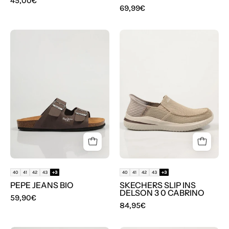
45,00€
69,99€
SANDALIAS
ZAPATOS
PEPE
SPORT
JEANS
SKECHERS
BIO
SLIP
INS
DELSON
3
0
CABRINO
en
color
40
41
42
43
+3
40
41
42
43
+3
Taupe
PEPE JEANS BIO
SKECHERS SLIP INS
DELSON 3 0 CABRINO
59,90€
84,95€