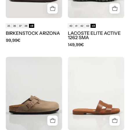
Blanco
35
36
37
38
+9
40
41
42
43
+3
BIRKENSTOCK ARIZONA
LACOSTE ELITE ACTIVE
1262 SMA
99,99€
149,99€
ZUECOS
SANDALIAS
BIRKENSTOCK
REBECCA
BOSTON
HOPE
5321