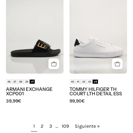
CHANCLAS
ZAPATILLAS
ARMANI
TOMMY
EXCHANGE
HILFIGER
XCP001
TH
COURT
LTH
DETAIL
ESS
36
37
38
39
+7
40
41
42
43
+3
ARMANI EXCHANGE
TOMMY HILFIGER TH
XCP001
COURT LTH DETAIL ESS
39,99€
99,90€
1
2
3
…
109
Siguiente »