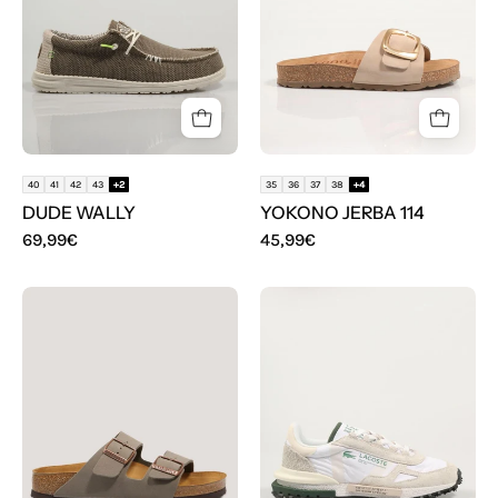
color
Hielo
40
41
42
43
+2
35
36
37
38
+4
DUDE WALLY
YOKONO JERBA 114
69,99€
45,99€
BIOS
ZAPATILLAS
BIRKENSTOCK
LACOSTE
ARIZONA
ELITE
ACTIVE
1262
SMA
en
color