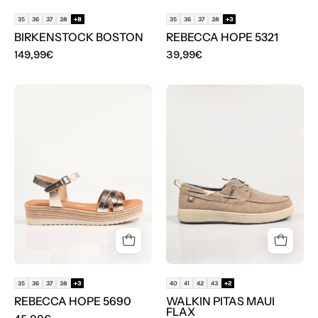
35
36
37
38
+8
35
36
37
38
+3
BIRKENSTOCK BOSTON
REBECCA HOPE 5321
149,99€
39,99€
SANDALIAS
ZAPATOS
REBECCA
SPORT
HOPE
WALKIN
5690
PITAS
en
MAUI
color
FLAX
Multicolor
en
color
Beige
35
36
37
38
+3
40
41
42
43
+2
REBECCA HOPE 5690
WALKIN PITAS MAUI
FLAX