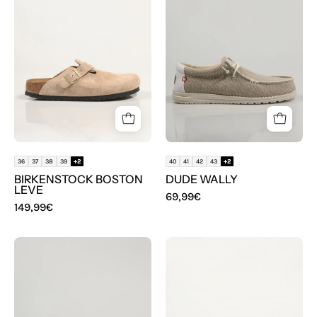
BOSTON
DUDE
LEVE
WALLY
en
color
Beige
36
37
38
39
+2
40
41
42
43
+2
BIRKENSTOCK BOSTON
DUDE WALLY
LEVE
69,99€
149,99€
ZAPATOS
SANDALIAS
SPORT
YOKONO
DUDE
JERBA
WALLY
114
en