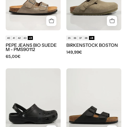
-
PMS90112
en
color
Beige
40
41
42
43
+3
35
36
37
38
+8
PEPE JEANS BIO SUEDE
BIRKENSTOCK BOSTON
M - PMS90112
149,99€
65,00€
CHANCLAS
BIOS
CROCS
BIRKENSTOCK
10001
ARIZONA