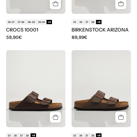
36-37
37-38
38-39
39-40
+4
35
36
37
38
+9
CROCS 10001
BIRKENSTOCK ARIZONA
59,90€
89,99€
BIOS
BIOS
BIRKENSTOCK
BIRKENSTOCK
ARIZONA
ARIZONA
35
36
37
38
+9
35
36
37
38
+9