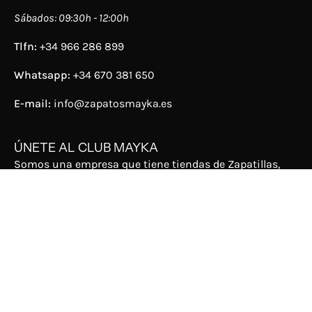
Sábados: 09:30h - 12:00h
Tlfn:
+34 966 286 899
Whatsapp:
+34 670 381 650
E-mail:
info@zapatosmayka.es
ÚNETE AL CLUB MAYKA
Somos una empresa que tiene tiendas de Zapatillas,
zapatos y complementos para mujer y hombre, desde
España y siempre con el mejor servicio. ¡Descúbrelos
ahora!
Únete al Club Mayka, descubre todas sus ventajas,
ahorra mucho dinero
¡y consigue un5%en tu compra y un
15% en tu cumple al rellenar los datos!