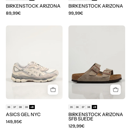
BIRKENSTOCK ARIZONA
BIRKENSTOCK ARIZONA
89,99€
99,99€
ZAPATILLAS
SANDALIAS
ASICS
BIRKENSTOCK
GEL
ARIZONA
NYC
SFB
en
SUEDE
color
Beige
36
37
38
39
+8
35
36
37
38
+9
ASICS GEL NYC
BIRKENSTOCK ARIZONA
SFB SUEDE
149,95€
129,99€