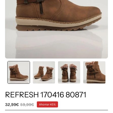
REFRESH 170416 80871
32,99€
59,99€
Ahorrar
45%