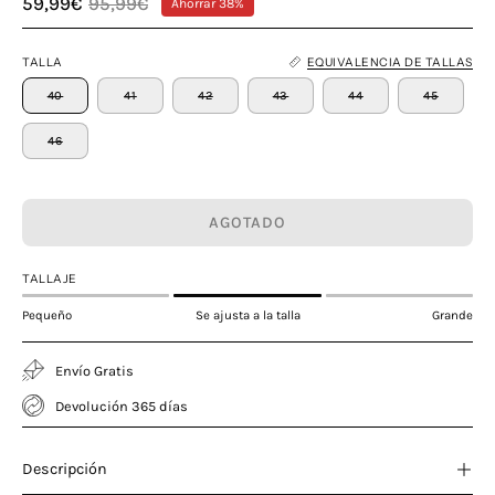
59,99€
95,99€
Ahorrar
38%
TALLA
EQUIVALENCIA DE TALLAS
40
41
42
43
44
45
46
AGOTADO
TALLAJE
Pequeño
Se ajusta a la talla
Grande
Envío Gratis
Devolución 365 días
Descripción