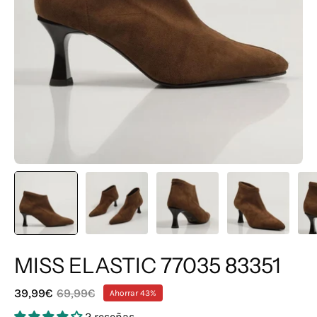
MISS ELASTIC 77035 83351
39,99€
69,99€
Ahorrar
43%
2 reseñas