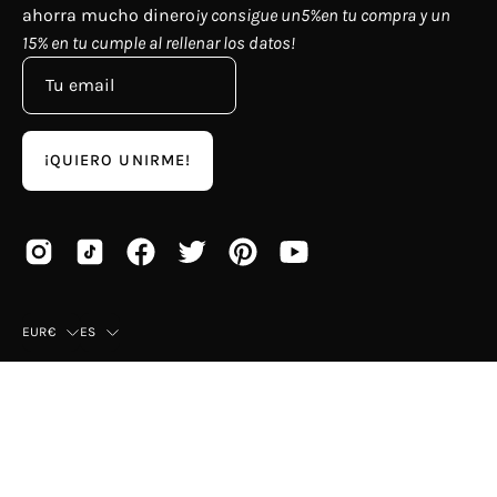
ahorra mucho dinero
¡y consigue un5%en tu compra y un
15% en tu cumple al rellenar los datos!
¡QUIERO UNIRME!
País
Idioma
EUR€
ES
© 2026,
Mayka
.
Esta tienda es proporcionada por
Shopify
.