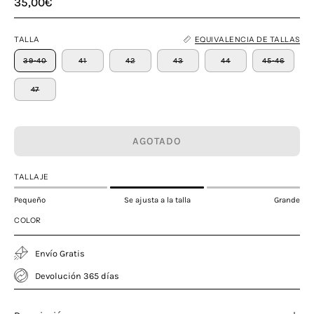
35,00€
TALLA
EQUIVALENCIA DE TALLAS
39-40
41
42
43
44
45-46
47
AGOTADO
TALLAJE
Pequeño
Se ajusta a la talla
Grande
COLOR
Envío Gratis
Devolución 365 días