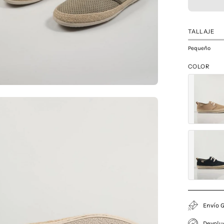
TALLAJE
Pequeño
COLOR
a
agen
erta
Envío G
Devolu