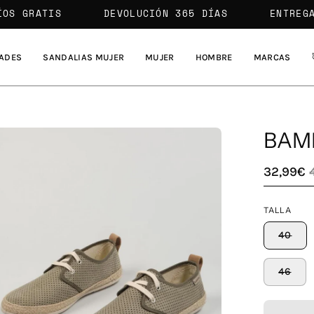
ENVÍOS GRATIS
DEVOLUCIÓN 365 DÍAS
ADES
SANDALIAS MUJER
MUJER
HOMBRE
MARCAS
BAMB
a
32,99€
agen
TALLA
erta
40
46