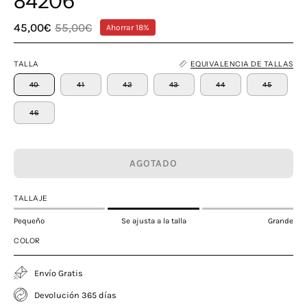
84206
45,00€
55,00€
Ahorrar
18%
TALLA
EQUIVALENCIA DE TALLAS
40
41
42
43
44
45
46
AGOTADO
TALLAJE
Pequeño
Se ajusta a la talla
Grande
COLOR
Envío Gratis
Devolución 365 días