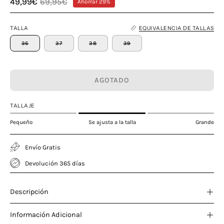
49,99€
69,95€
Ahorrar
29%
TALLA
EQUIVALENCIA DE TALLAS
36
37
38
39
AGOTADO
TALLAJE
Pequeño
Se ajusta a la talla
Grande
Envío Gratis
Devolución 365 días
Descripción
Información Adicional