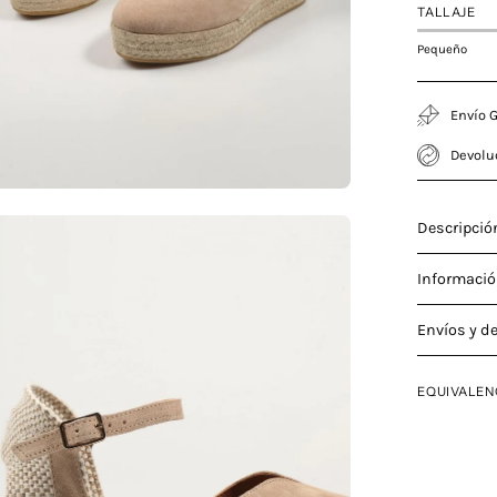
TALLAJE
Pequeño
Envío G
Devolu
a
Descripció
Informació
Envíos y d
agen
erta
EQUIVALEN