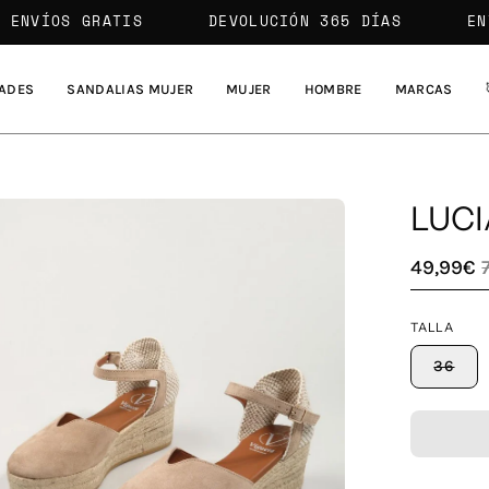
H
ENVÍOS GRATIS
DEVOLUCIÓN 365 DÍAS
ADES
SANDALIAS MUJER
MUJER
HOMBRE
MARCAS
LUCI
a
49,99€
agen
TALLA
erta
36