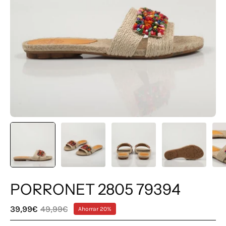
PORRONET 2805 79394
39,99€
49,99€
Ahorrar
20%