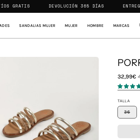
ENVÍOS GRATIS
DEVOLUCIÓN 365 DÍAS
ADES
SANDALIAS MUJER
MUJER
HOMBRE
MARCAS
PORR
a
32,99€
agen
erta
TALLA
36