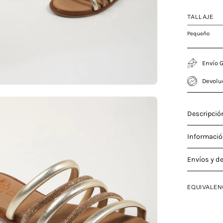
TALLAJE
Pequeño
Envío G
Devolu
a
Descripció
Informació
agen
Envíos y d
erta
EQUIVALEN