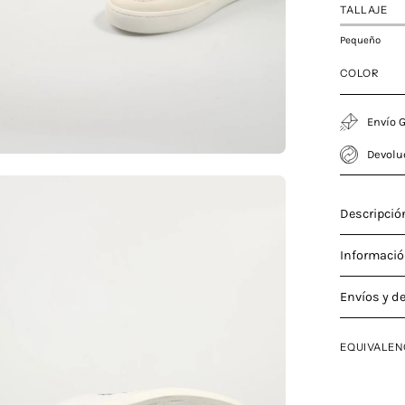
TALLAJE
Pequeño
COLOR
Envío G
Devolu
a
Descripció
Informació
agen
Envíos y d
erta
EQUIVALEN