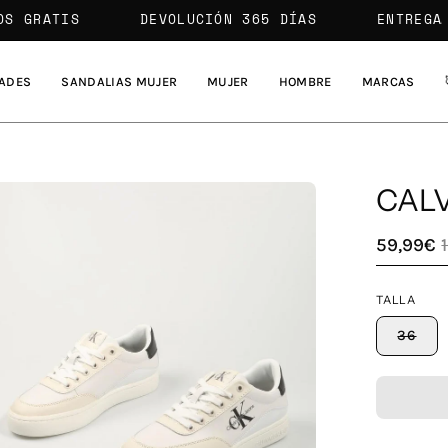
ENVÍOS GRATIS
DEVOLUCIÓN 365 DÍAS
E
ADES
SANDALIAS MUJER
MUJER
HOMBRE
MARCAS
CALV
a
59,99€
agen
TALLA
erta
36