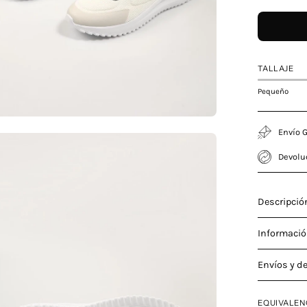
TALLAJE
Pequeño
Envío G
a
Devolu
Descripció
agen
erta
Informació
Envíos y d
EQUIVALEN