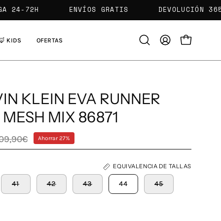
NTREGA 24-72H
ENVÍOS GRATIS
DEVOLUCIÓ
🦊 KIDS
OFERTAS
Abrir
MI
CARRO ABIE
barra
CUENTA
de
búsqueda
IN KLEIN EVA RUNNER
MESH MIX 86871
109,90€
Ahorrar
27%
EQUIVALENCIA DE TALLAS
41
42
43
44
45