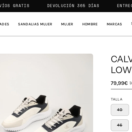
ENVÍOS GRATIS
DEVOLUCIÓN 365 DÍAS
E
ADES
SANDALIAS MUJER
MUJER
HOMBRE
MARCAS
CALV
a
LOW 
79,99€
agen
erta
TALLA
40
46