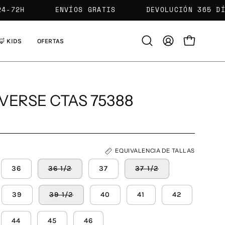
NTREGA 24-72H
ENVÍOS GRATIS
DEVOLUCIÓN
🦊 KIDS
OFERTAS
Abrir
MI
CARRO ABIE
barra
CUENTA
de
búsqueda
ERSE CTAS 75388
EQUIVALENCIA DE TALLAS
36
36 1/2
37
37 1/2
39
39 1/2
40
41
42
44
45
46