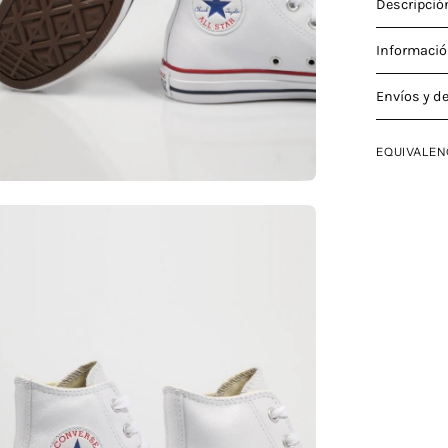
Descripció
Informació
Envíos y d
EQUIVALEN
a
agen
erta