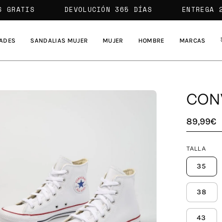
ENVÍOS GRATIS
DEVOLUCIÓN 365 DÍAS
E
ADES
SANDALIAS MUJER
MUJER
HOMBRE
MARCAS
CONV
a
89,99€
agen
TALLA
erta
35
38
43