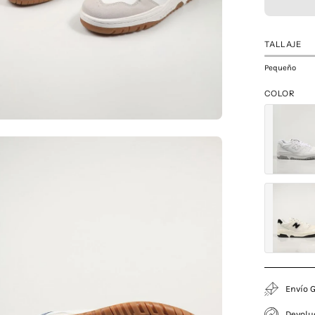
TALLAJE
Pequeño
COLOR
a
agen
erta
Envío G
Devolu