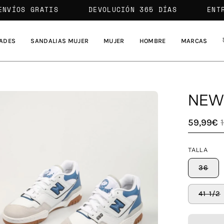
ENVÍOS GRATIS
DEVOLUCIÓN 365 DÍAS
ADES
SANDALIAS MUJER
MUJER
HOMBRE
MARCAS
NEW
a
59,99€
agen
TALLA
erta
36
41 1/2