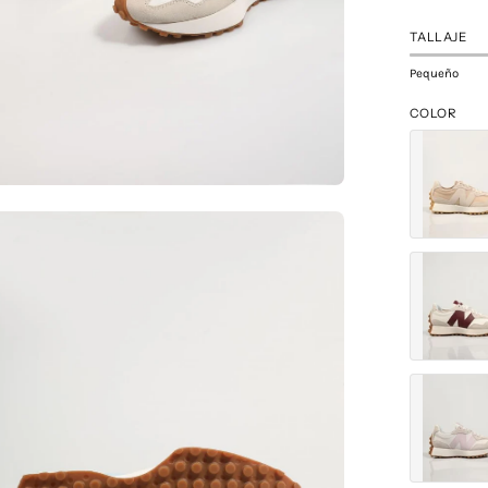
TALLAJE
Pequeño
COLOR
a
agen
erta