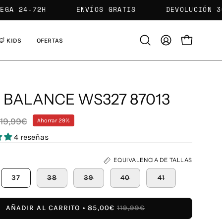
ENTREGA 24-72H
ENVÍOS GRATIS
DEVOL
🦊 KIDS
OFERTAS
Abrir
MI
CARRO ABIE
barra
CUENTA
de
búsqueda
 BALANCE WS327 87013
119,99€
Ahorrar
29%
4 reseñas
EQUIVALENCIA DE TALLAS
37
38
39
40
41
AÑADIR AL CARRITO
85,00€
119,99€