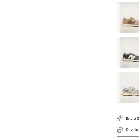
Envío G
Devolu