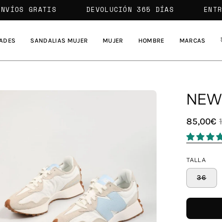
ENVÍOS GRATIS
DEVOLUCIÓN 365 DÍAS
ADES
SANDALIAS MUJER
MUJER
HOMBRE
MARCAS
NEW
a
85,00€
agen
erta
TALLA
36