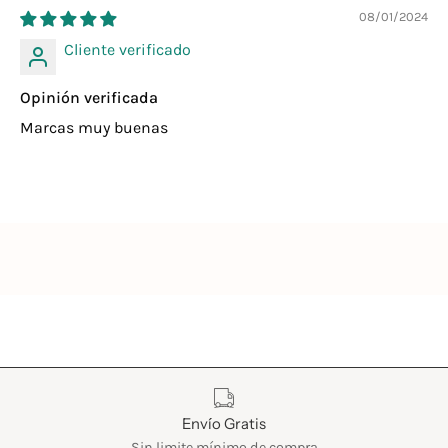
08/01/2024
Cliente verificado
Opinión verificada
Marcas muy buenas
Características
Envío Gratis
Sin limite mínimo de compra