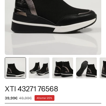
XTI 43271 76568
39,99€
49,99€
Ahorrar
20%