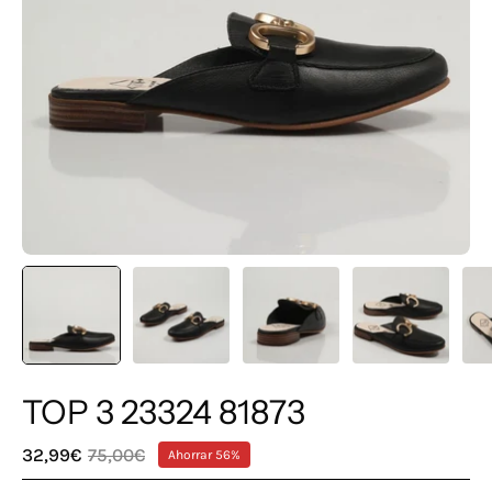
TOP 3 23324 81873
32,99€
75,00€
Ahorrar
56%