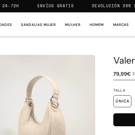
ENTREGA 24-72H
ENVÍOS GRATIS
DEVOLUCI
DADES
SANDALIAS MUJER
MULHER
HOMEM
MARCAS
Vale
a
79,99€
1
agen
TALLA
erta
ÚNICA