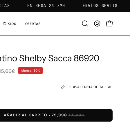
ÓN 365 DÍAS
ENTREGA 24-72H
ENVÍOS GRAT
🦊 KIDS
OFERTAS
Abrir
MI
CARRO ABIE
barra
CUENTA
de
búsqueda
ntino Shelby Sacca 86920
15,00€
Ahorrar
30%
EQUIVALENCIA DE TALLAS
AÑADIR AL CARRITO
79,99€
115,00€