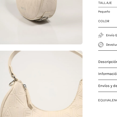
TALLAJE
Pequeño
COLOR
Envío G
Devolu
a
Descripció
Informació
agen
Envíos y d
erta
EQUIVALEN