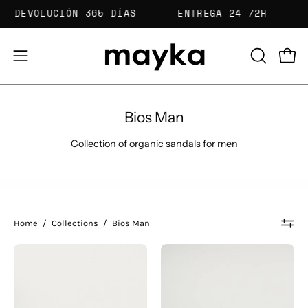
Skip
IS
DEVOLUCIÓN 365 DÍAS
ENTREGA 24-72H
to
content
Open
Open
OPEN
SEARCH
navigation
BAR
menu
Bios Man
Collection of organic sandals for men
Home
/
Collections
/
Bios Man
SANDALIAS
SANDALIAS
PEPE
BIRKENSTOCK
JEANS
BOSTON
BIO