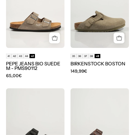
SUEDE
M
-
PMS90112
en
color
Beige
41
42
43
44
+2
35
36
37
38
+8
PEPE JEANS BIO SUEDE
BIRKENSTOCK BOSTON
M - PMS90112
149,99€
65,00€
BIOS
BIOS
BIRKENSTOCK
BIRKENSTOCK
ARIZONA
ARIZONA