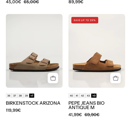
45,00€
65,00€
89,99€
SANDALIAS
SANDALIAS
SAVE UP TO 39%
BIRKENSTOCK
PEPE
ARIZONA
JEANS
BIO
ANTIQUE
M
en
color
Cuero
36
37
38
39
+7
40
41
42
43
+3
BIRKENSTOCK ARIZONA
PEPE JEANS BIO
ANTIQUE M
119,99€
41,99€
69,90€