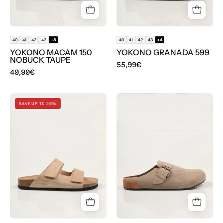
Taupe
40
41
42
43
+3
40
41
42
43
+4
YOKONO MACAM 150
YOKONO GRANADA 599
NOBUCK TAUPE
55,99€
49,99€
SANDALIAS
SANDALIAS
SAVE UP TO 28%
PEPE
PEPE
JEANS
JEANS
BIO
CROBY
ANTIQUE
CLOG
PMS800003
M
en
en
color
color
Beige
Taupe