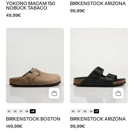
YOKONO MACAM 150
BIRKENSTOCK ARIZONA
NOBUCK TABACO
99,99€
49,99€
ZUECOS
SANDALIAS
BIRKENSTOCK
BIRKENSTOCK
BOSTON
ARIZONA
en
color
Negro
35
36
37
38
+8
36
37
38
39
+7
BIRKENSTOCK BOSTON
BIRKENSTOCK ARIZONA
149,99€
99,99€