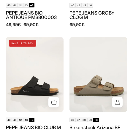
40
41
42
43
+3
40
42
45
46
PEPE JEANS BIO
PEPE JEANS CROBY
ANTIQUE PMS800003
CLOG M
49,99€
69,90€
69,90€
SANDALIAS
BIOS
SAVE UP TO 30%
PEPE
BIRKENSTOCK
JEANS
ARIZONA
BIO
BF
CLUB
M
en
color
Negro
40
41
42
43
+2
36
37
38
39
+8
PEPE JEANS BIO CLUB M
Birkenstock Arizona BF