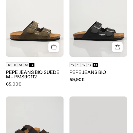
JEANS
JEANS
BIO
BIO
SUEDE
M
-
PMS90112
40
41
42
43
+3
40
41
42
43
+3
PEPE JEANS BIO SUEDE
PEPE JEANS BIO
M - PMS90112
59,90€
65,00€
SANDALIAS
CHANCLAS
PEPE
BIRKENSTOCK
JEANS
ARIZONA
BIO