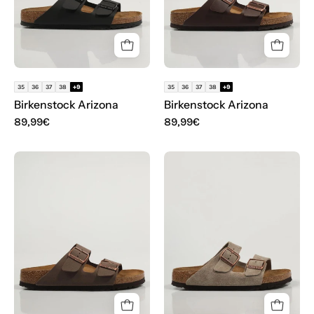
35
36
37
38
+9
35
36
37
38
+9
Birkenstock Arizona
Birkenstock Arizona
89,99€
89,99€
BIOS
SANDALIAS
BIRKENSTOCK
BIRKENSTOCK
ARIZONA
ARIZONA
SFB
SUEDE