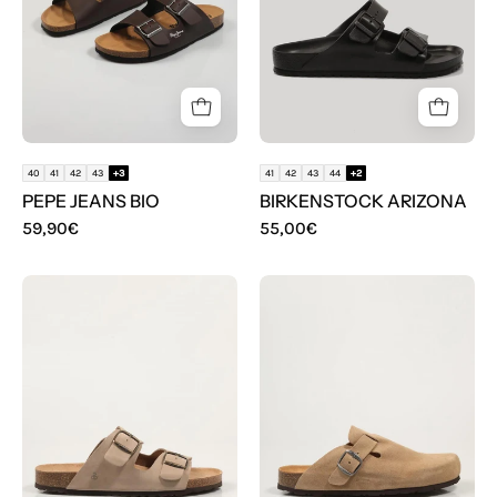
40
41
42
43
+3
41
42
43
44
+2
PEPE JEANS BIO
BIRKENSTOCK ARIZONA
59,90€
55,00€
SANDALIAS
SANDALIAS
YOKONO
YOKONO
MACAM
GRANADA
150
599
NOBUCK
TAUPE
en
color