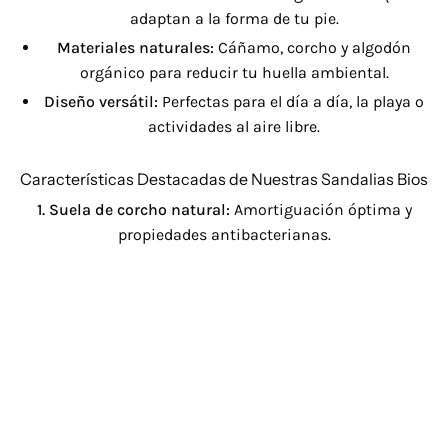
adaptan a la forma de tu pie.
Materiales naturales:
Cáñamo, corcho y algodón
orgánico para reducir tu huella ambiental.
Diseño versátil:
Perfectas para el día a día, la playa o
actividades al aire libre.
Características Destacadas de Nuestras Sandalias Bios
1. Suela de corcho natural:
Amortiguación óptima y
propiedades antibacterianas.
2. Ajuste personalizable:
Correas biodegradables con
sistema de ajuste seguro.
3. Estilo moderno:
Colores neutros y diseños
minimalistas que combinan con cualquier look.
Compromiso con la Sostenibilidad
En
Mayka
, el 100% de nuestros materiales son de origen
responsable. Cada par de
sandalias bios
se fabrica
mediante procesos de bajo impacto ambiental,