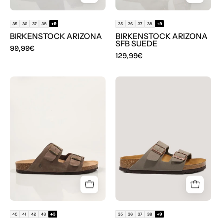
35
36
37
38
+9
35
36
37
38
+9
BIRKENSTOCK ARIZONA
BIRKENSTOCK ARIZONA
SFB SUEDE
99,99€
129,99€
SANDALIAS
BIOS
YOKONO
BIRKENSTOCK
MACAM
ARIZONA
150
NOBUCK
TABACO
en
color
Taupe
40
41
42
43
+3
35
36
37
38
+9