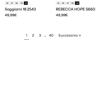
36
37
38
39
+1
35
36
37
38
+3
Soggiorni 18 2543
REBECCA HOPE 5660
49,99€
49,99€
1
2
3
…
40
Successivo »