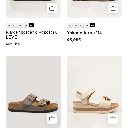
36
37
38
39
+2
35
36
37
38
+4
BIRKENSTOCK BOSTON
Yokono Jerba 114
LEVE
45,99€
149,99€
BIOS
SANDALIAS
BIRKENSTOCK
REBECCA
ARIZONA
HOPE
SANDALIA
HIELO
en
color
Hielo