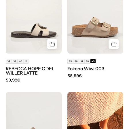
ODEL
003
WILLER
en
LATTE
color
en
Hielo
color
Beige
38
39
40
41
35
36
37
38
+3
REBECCA HOPE ODEL
Yokono Wiwi 003
WILLER LATTE
55,99€
59,99€
SANDALIAS
Prestito
YOKONO
Nicolas
WIWI
963
003
H
en
85442