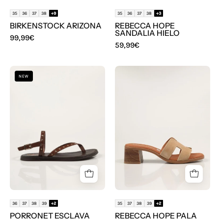
35
36
37
38
+9
35
36
37
38
+3
BIRKENSTOCK ARIZONA
REBECCA HOPE
SANDALIA HIELO
99,99€
59,99€
SANDALIAS
SANDALIAS
NEW
PORRONET
REBECCA
ESCLAVA
HOPE
TACHAS
PALA
MOKA
SERRAJE
en
ARENA
color
en
Marron
color
Beige
36
37
38
39
+2
35
37
38
39
+2
PORRONET ESCLAVA
REBECCA HOPE PALA