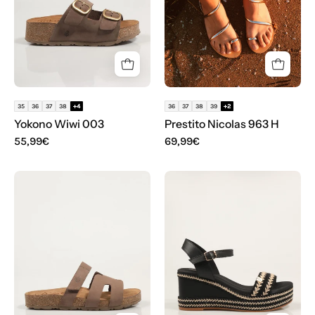
color
Taupe
35
36
37
38
+4
36
37
38
39
+2
Yokono Wiwi 003
Prestito Nicolas 963 H
55,99€
69,99€
SANDALIAS
POPA
YOKONO
RAMBOL
JERBA
GALLERY
125
NEGRO
CB41001
90849