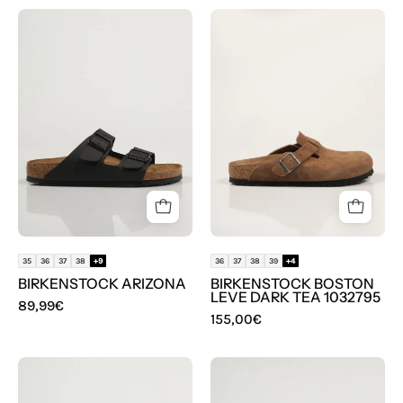
BIOS
SANDALIAS
BIRKENSTOCK
BIRKENSTOCK
ARIZONA
BOSTON
LEVE
DARK
TEA
1032795
en
color
Cuero
35
36
37
38
+9
36
37
38
39
+4
BIRKENSTOCK ARIZONA
BIRKENSTOCK BOSTON
LEVE DARK TEA 1032795
89,99€
155,00€
BIOS
BIOS
BIRKENSTOCK
BIRKENSTOCK