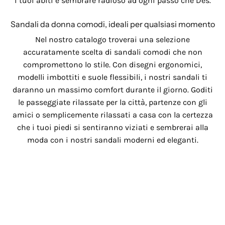
i tuoi abiti e sembrare radioso ad ogni passo che Des.
Sandali da donna comodi, ideali per qualsiasi momento
Nel nostro catalogo troverai una selezione
accuratamente scelta di sandali comodi che non
compromettono lo stile. Con disegni ergonomici,
modelli imbottiti e suole flessibili, i nostri sandali ti
daranno un massimo comfort durante il giorno. Goditi
le passeggiate rilassate per la città, partenze con gli
amici o semplicemente rilassati a casa con la certezza
che i tuoi piedi si sentiranno viziati e sembrerai alla
moda con i nostri sandali moderni ed eleganti.
Sandali femminili con tallone: ​​basso, alto e largo
Dai sandali con tallone basso che ti danno comfort e
stile sottile ai sandali con tallone alto che ti sollevano a
nuove altezze. Se stai cercando una maggiore stabilità
e comfort, i nostri sandali a tacco ampio ti darà un