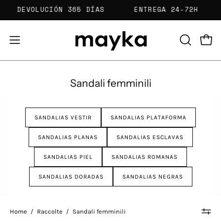
Salta
ATIS
DEVOLUCIÓN 365 DÍAS
ENTREGA 24-7
al
contenuto
Apri 
Apri
APRI
LA
menu
BARRA
di
Sandali femminili
DI
navigazione
RICERCA
SANDALIAS VESTIR
SANDALIAS PLATAFORMA
SANDALIAS PLANAS
SANDALIAS ESCLAVAS
SANDALIAS PIEL
SANDALIAS ROMANAS
SANDALIAS DORADAS
SANDALIAS NEGRAS
Home
/
Raccolte
/
Sandali femminili