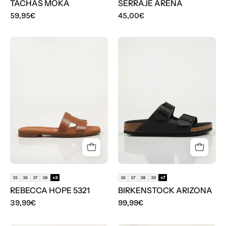
TACHAS MOKA
SERRAJE ARENA
59,95€
45,00€
SANDALIAS
SANDALIAS
REBECCA
BIRKENSTOCK
HOPE
ARIZONA
5321
en
color
Negro
35
36
37
38
+3
36
37
38
39
+7
REBECCA HOPE 5321
BIRKENSTOCK ARIZONA
39,99€
99,99€