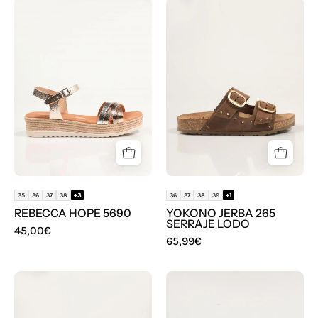
SANDALIAS
SANDALIAS
REBECCA
YOKONO
HOPE
JERBA
5690
265
en
SERRAJE
color
LODO
Multicolor
en
color
Marron
35
36
37
38
+3
36
37
38
39
+1
REBECCA HOPE 5690
YOKONO JERBA 265
SERRAJE LODO
45,00€
65,99€
SANDALIAS
SANDALIAS
REBECA
YOKONO
HOPE
WIWI