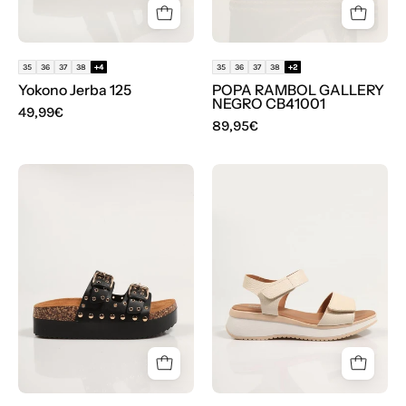
35
36
37
38
+4
35
36
37
38
+2
Yokono Jerba 125
POPA RAMBOL GALLERY
NEGRO CB41001
49,99€
89,95€
SANDALIAS
SANDALIAS
STAY
REBECCA
18
HOPE
2543
5660
en
color
Hielo